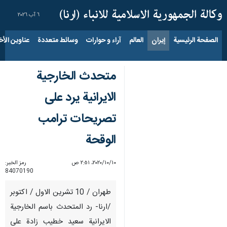
٦ آب ٢٠٢٦
الصفحة الرئيسية
إيران
العالم
آراء و حوارات
وسائط متعددة
عناوين الأخب
متحدث الخارجية
الايرانية يرد على
تصريحات ترامب
الوقحة
١٠‏/١٠‏/٢٠٢٠، ٢:٥١ ص
رمز الخبر:
84070190
طهران / 10 تشرين الاول / اكتوبر
/ارنا- رد المتحدث باسم الخارجية
الايرانية سعيد خطيب زادة على