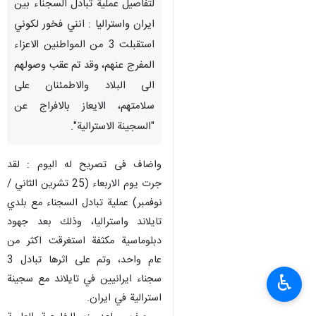
لتفاصيل عملية تبادل السجناء بين
ايران واستراليا : انني فخور لكوني
استقبلت 3 من المواطنين الاعزاء
المفرج عنهم، وقد تم عقب وصولهم
الى البلاد والاطمئنان على
سلامتهم، الايعاز بالافراج عن
"السجينة الاسترالية".
واضاف فی تصریح له الیوم : لقد
جرت يوم الاربعاء (25 تشرين الثاني /
نوفمبر) عملية تبادل السجناء مع بلدي
تايلاند واستراليا، وذلك بعد جهود
دبلوماسية مكثفة استغرقت اكثر من
عام واحد، وتم على اثرها تبادل 3
♿︎
سجناء ايرانيين في تايلاند مع سجينة
استرالية في ايران.