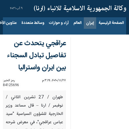
٩ آب ٢٠٢٦
الصفحة الرئيسية
إيران
العالم
آراء و حوارات
وسائط متعددة
عناوين الأخب
عراقجي يتحدث عن
تفاصيل تبادل السجناء
بين ايران واستراليا
٢٧‏/١١‏/٢٠٢٠، ٣:٢٤ م
رمز الخبر:
84125696
طهران / 27 تشرين الثاني /
نوفبمر / ارنا – قال مساعد وزير
الخارجية للشؤون السياسية "سيد
عباس عراقجي"، في معرض شرحه