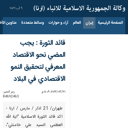
٩ آب ٢٠٢٦
الصفحة الرئيسية
إيران
العالم
آراء و حوارات
وسائط متعددة
عناوين الأخب
قائد الثورة : يجب
المضي نحو الاقتصاد
المعرفي لتحقيق النمو
الاقتصادي في البلاد
٢١‏/٠٣‏/٢٠٢٢، ٥:٠٩ م
رمز الخبر:
84692463
طهران/ 21 اذار / مارس / ارنا -
اكد قائد الثورة الاسلامية "اية الله
العظمى السيد علي خامنئي"،