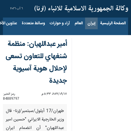
٦ آب ٢٠٢٦
الصفحة الرئيسية
إيران
العالم
آراء و حوارات
وسائط متعددة
عناوين الأخب
أمير عبداللهيان: منظمة
شنغهاي للتعاون تسعى
لإحلال هوية آسيوية
جديدة
١٧‏/٠٩‏/٢٠٢٢، ٥:٣٣ م
رمز الخبر:
84889797
طهران/17 أيلول/سبتمبر/إرنا- قال
وزير الخارجیة الایراني "حسین امیر
عبداللهیان" أن انضمام ايران