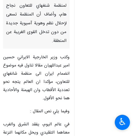
لمنظمة شنغهاي للتعاون نجاح
هام، وأضاف أن المنظمة تسعى
لإحلال نظم وهوية آسيوية جديدة
من دون تدخل القوى الغريبة عن
المنطقة.
وکتب وزير الخارجیة الایراني حسین
امیر عبداللهیان مقالا تناول فيه موضوع
انضمام ایران الى منظمة شانغهاي
للتعاون، مؤكدا ان العالم يتجه نحو
تعددية الأقطاب وان الهيمنة والأحادية
هما نحو الأفول.
وفيما يلي نص المقال :
♿︎
في عالم اليوم، يفقد الشرق والغرب
معناهما التقليدي ويحل مكانهما النزعة