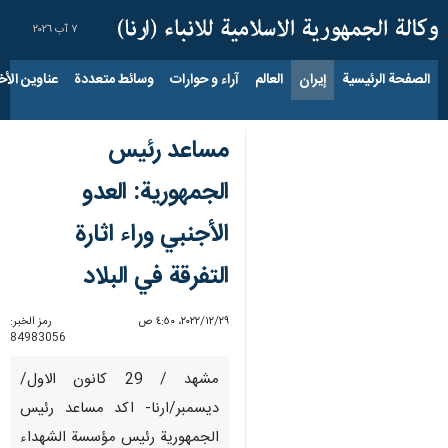
٧ آب ٢٠٢٦
الصفحة الرئيسية
إيران
العالم
آراء و حوارات
وسائط متعددة
عناوين الأخب
مساعد رئيس
الجمهورية: العدو
الأجنبي وراء اثارة
التفرقة في البلاد
٢٩‏/١٢‏/٢٠٢٢، ٤:٥٠ ص
رمز الخبر:
84983056
مشهد / 29 كانون الاول/
ديسمبر/ارنا- اكد مساعد رئيس
الجمهورية رئيس مؤسسة الشهداء