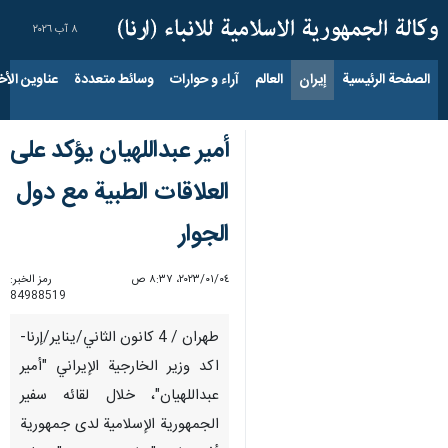
٨ آب ٢٠٢٦
الصفحة الرئيسية
إيران
العالم
آراء و حوارات
وسائط متعددة
عناوين الأخب
أمير عبداللهيان يؤكد على
العلاقات الطبية مع دول
الجوار
٠٤‏/٠١‏/٢٠٢٣، ٨:٣٧ ص
رمز الخبر:
84988519
طهران / 4 كانون الثاني/يناير/إرنا-
اكد وزير الخارجية الإيراني "أمير
عبداللهيان"، خلال لقائه سفير
الجمهورية الإسلامية لدى جمهورية