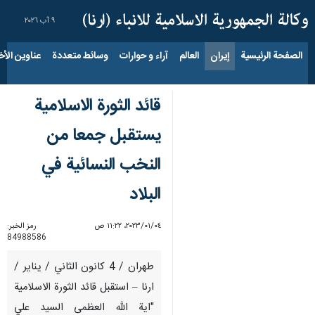
٩ آب ٢٠٢٦
الصفحة الرئيسية
إيران
العالم
آراء و حوارات
وسائط متعددة
عناوين الأخب
قائد الثورة الاسلامية
يستقبل جمعا من
النخب النسائية في
البلاد
٠٤‏/٠١‏/٢٠٢٣، ١١:٢٢ ص
رمز الخبر:
84988586
طهران / 4 كانون الثاني / يناير /
ارنا – استقبل قائد الثورة الاسلامية
"اية الله العظمى السيد علي