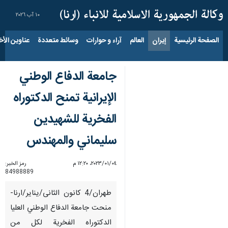
١٠ آب ٢٠٢٦
الصفحة الرئيسية
إيران
العالم
آراء و حوارات
وسائط متعددة
عناوين الأخب
جامعة الدفاع الوطني
الإيرانية تمنح الدكتوراه
الفخرية للشهيدين
سليماني والمهندس
٠٤‏/٠١‏/٢٠٢٣، ١٢:٢٠ م
رمز الخبر:
84988889
طهران/4 کانون الثانی/ینایر/ارنا-
منحت جامعة الدفاع الوطني العليا
الدكتوراه الفخرية لكل من