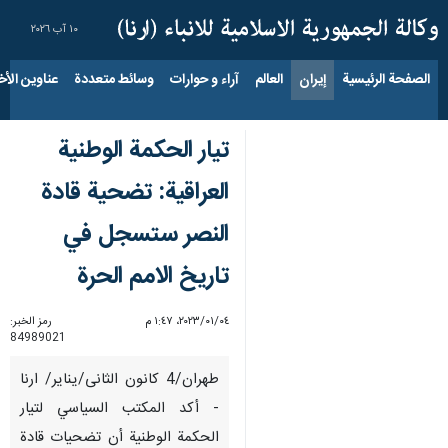
١٠ آب ٢٠٢٦
الصفحة الرئيسية
إيران
العالم
آراء و حوارات
وسائط متعددة
عناوين الأخب
تيار الحكمة الوطنية
العراقية: تضحية قادة
النصر ستسجل في
تاريخ الامم الحرة
٠٤‏/٠١‏/٢٠٢٣، ١:٤٧ م
رمز الخبر:
84989021
طهران/4 کانون الثانی/ینایر/ ارنا
- أكد المكتب السياسي لتيار
الحكمة الوطنية أن تضحيات قادة