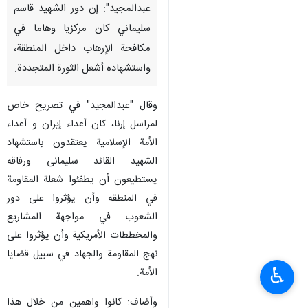
عبدالمجید": إن دور الشهید قاسم
سلیماني کان مرکزیا وهاما في
مکافحة الإرهاب داخل المنطقة،
واستشهاده أشعل الثورة المتجددة.
وقال "عبدالمجید" في تصريح خاص
لمراسل إرنا، كان أعداء إیران و أعداء
الأمة الإسلامية يعتقدون باستشهاد
الشهید القائد سلیمانی ورفاقه
يستطیعون أن يطفئوا شعلة المقاومة
في المنطقه وأن يؤثروا علی دور
الشعوب في مواجهة المشاریع
والمخططات الأمریکية وأن يؤثروا علی
نهج المقاومة والجهاد في سبیل قضایا
♿︎
الأمة.
وأضاف: کانوا واهمین من خلال هذا