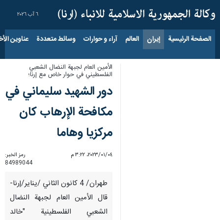
٦ آب ٢٠٢٦
الصفحة الرئيسية
إيران
العالم
آراء و حوارات
وسائط متعددة
عناوين الأخب
الأمين العام لجبهة النضال الشعبي
الفلسطيني في حوار خاص مع إرنا؛
دور الشهید سلیماني في
مکافحة الإرهاب کان
مرکزیا وهاما
٠٤‏/٠١‏/٢٠٢٣، ٣:٢٢ م
رمز الخبر:
84989044
طهران/ 4 كانون الثاني /يناير/إرنا-
قال الأمين العام لجبهة النضال
الشعبي الفلسطينية "خالد