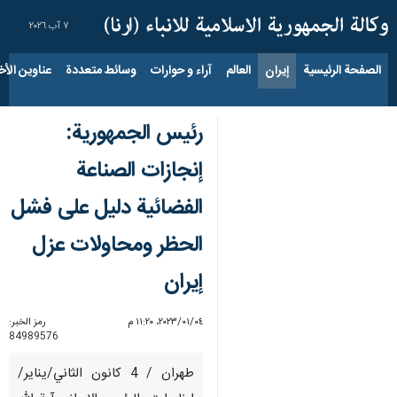
٧ آب ٢٠٢٦
الصفحة الرئيسية
إيران
العالم
آراء و حوارات
وسائط متعددة
عناوين الأخب
رئيس الجمهورية:
إنجازات الصناعة
الفضائية دليل على فشل
الحظر ومحاولات عزل
إيران
٠٤‏/٠١‏/٢٠٢٣، ١١:٢٠ م
رمز الخبر:
84989576
طهران / 4 كانون الثاني/يناير/