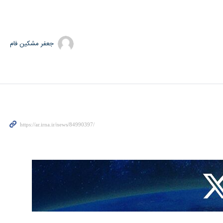
جعفر مشکین فام