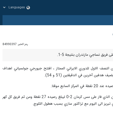
رمز الخبر:
84990397
النصف الاول للدوري الايراني الممتاز ، افتتح جيورجي جولسياني اهداف
وبهذا الفوز الذي حققه برسبوليس ارتفع رصيده الى 32 نقطة في الصدارة يليه في الوصافة موقتا فريق سباهان اصفهان الذي فاز على مس كرمان 2-0 ليبلغ رصيده 27 نقطة ومن ثم فريق كل كهر