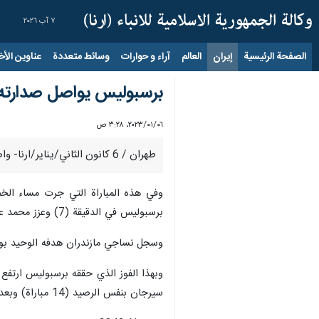
٧ آب ٢٠٢٦
الصفحة الرئيسية
إيران
العالم
آراء و حوارات
وسائط متعددة
عناوين الأخب
برسبوليس يواصل صدارته ل
٠٦‏/٠١‏/٢٠٢٣، ٣:٢٨ ص
طهران / 6 كانون الثاني/يناير/ارنا- واصل فريق برسبوليس صدارته للدوري الايراني الممتاز بفوزه العريض الذي حققه على فريق نساجي مازندران بنتيجة 5-1.
وفي هذه المباراة التي جرت مساء الخم
برسبوليس في الدقيقة (7) وعزز محمد عمري النتيجة بهدفين في الدقيقتين (21 و 33) وجاء دور دانيال اسماعيلي فر ليضيف هدفين آخرين في الدقيقتين (51 و 54).
وسجل نساجي مازندران هدفه الوحيد بواسطة ايوب كلانتري في الدقيقة (10) من عمر المب
سيرجان بنفس الرصيد (14 مباراة) وبعده فريق استقلال طهران بنفس الرصيد ايضا (14 مباراة) الذي تاجلت مباراته في تبريز الى اليوم مع تراكتور سازي بسبب هطول الثلوج.