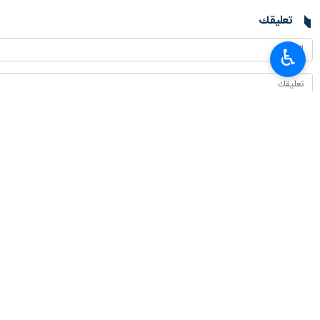
تعليقك
♿︎
أحدث الأخبار
سفير طهران لدى برلين: معارضة إيران للأسلحة النووية عقيدة دينية وليست تكتيكًا
٢٠٢٦-٠٨-٠٧ ٠٤:٠٠
القوات المسلحة اليمنية تستهدف تحشيدات عسكرية سعودية في الرويك والعبر وال