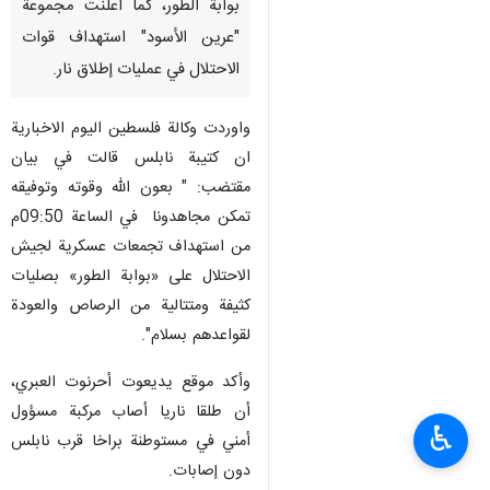
بوابة الطور، كما اعلنت مجموعة
"عرين الأسود" استهداف قوات
الاحتلال في عمليات إطلاق نار.
واوردت وكالة فلسطين اليوم الاخبارية
ان كتيبة نابلس قالت في بيان
مقتضب: " بعون الله وقوته وتوفيقه
تمكن مجاهدونا في الساعة 09:50م
من استهداف تجمعات عسكرية لجيش
الاحتلال على «بوابة الطور» بصليات
كثيفة ومتتالية من الرصاص والعودة
لقواعدهم بسلام".
وأكد موقع يديعوت أحرنوت العبري،
أن طلقا ناريا أصاب مركبة مسؤول
♿︎
أمني في مستوطنة براخا قرب نابلس
دون إصابات.