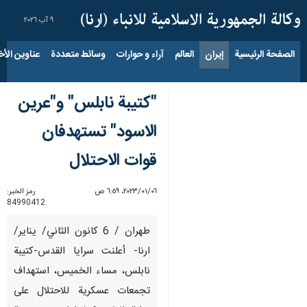
٩ آب ٢٠٢٦
الصفحة الرئيسية
إيران
العالم
آراء و حوارات
وسائط متعددة
عناوين الأخب
"كتيبة نابلس" و"عرين
الاسود" تستهدفان
قوات الاحتلال
٠٦‏/٠١‏/٢٠٢٣، ٦:٥٩ ص
رمز الخبر:
84990412
طهران / 6 كانون الثاني/ يناير/
ارنا- أعلنت سرايا القدس-كتيبة
نابلس، مساء الخميس، استهداف
تجمعات عسكرية للاحتلال على