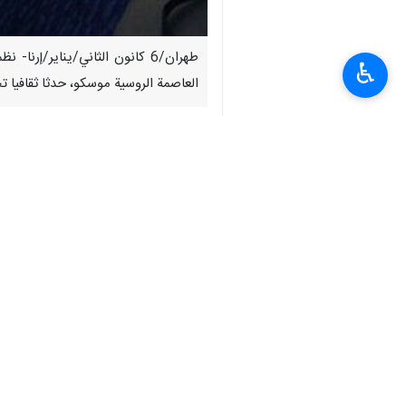
♿︎
العاصمة الروسية موسكو، حدثا ثقافيا ت
الثاني/يناير) حيث أعرب عن شكره وتقد
الإرهاب، هم أنفسهم من يدعم الإرهاب".
وشارك في هذا الإجتماع عدد من الشخصيا
انتهى**أ م د
إيران
ثقافة و فن
٠ Persons