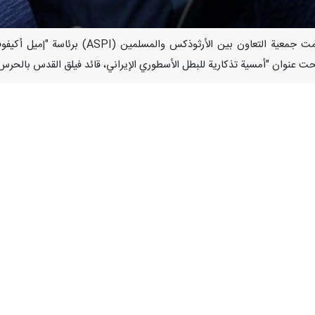
طهران/6 كانون الثاني/يناير/إرنا- نظمت 
حت عنوان "أمسية تذكارية للبطل الأسطوري الإيراني، قائد فيلق القدس بالحرس 
يره للمنظمين والمشاركين في هذا الحدث وقال، أن "الشهيد سليماني كان أعظ
ت السياسية والإعلامية والأدبية من روسيا ودول أخرى.