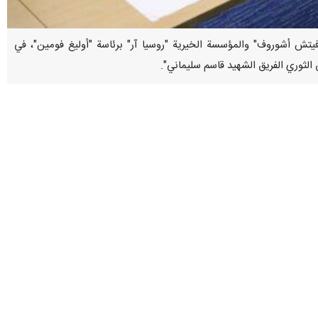
جمعية التعاون بين الأرثوذكس والمسلمين (ASPI) برئاسة "إميل أكيفوفيتش أشوروف" والمؤسسة الخيرية "روسيا آر" برئاسة "أوليغ فومين"، في
الثوري الفريق الشهيد قاسم سليماني".
وألقى كاظم جلالي، السفير فوق العادة والمفوض للجمهورية الإسلامية الإيرانية لدى روسيا، الكلمة الأولى في هذا الاجتماع الذي أقيم بالتزامن مع ذكرى استشهاد الشهيد قاسم سليماني (3 كانون
م شخصية في محاربة الإرهاب، وقد أظهر استشهاده ان الذين يدعون محاربة