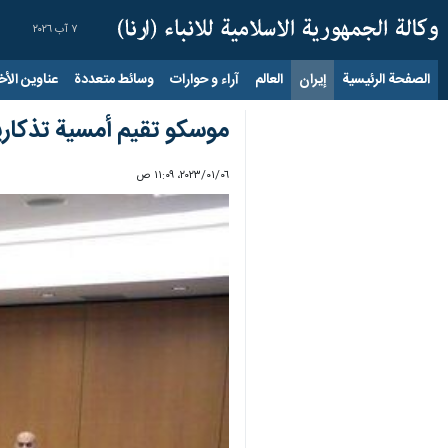
٧ آب ٢٠٢٦
الصفحة الرئيسية
إيران
العالم
آراء و حوارات
وسائط متعددة
عناوين الأخب
موسكو تقيم أمسية تذكارية
٠٦‏/٠١‏/٢٠٢٣، ١١:٠٩ ص