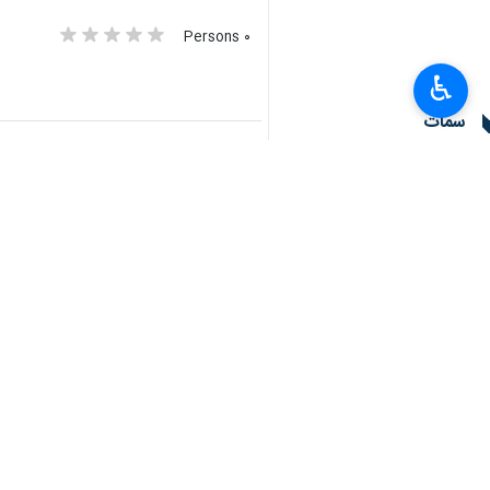
٠ Persons
♿︎
سمات
الکیان الصهیوني
الجمهورية الاسلامية الايرانية
تدنيس المسجد الاقصى
اتهامات باطلة
الاراضي الفلسطينية المحتلة
ايرواني
تعليقك