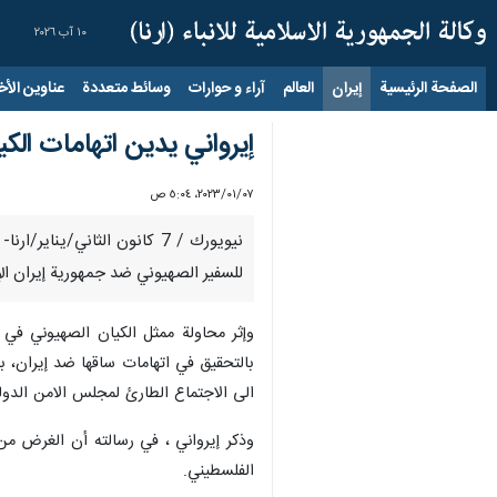
١٠ آب ٢٠٢٦
الصفحة الرئيسية
إيران
العالم
آراء و حوارات
وسائط متعددة
عناوين الأخب
إيرواني يدين اتهامات الكي
٠٧‏/٠١‏/٢٠٢٣، ٥:٠٤ ص
نيويورك / 7 كانون الثاني/
للسفير الصهيوني ضد جمهورية إيران الإ
وإثر محاولة ممثل الكيان الصهيوني ف
بالتحقيق في اتهامات ساقها ضد إيران، بع
الى الاجتماع الطارئ لمجلس الامن الدولي
وذكر إيرواني ، في رسالته أن الغرض من 
الفلسطيني.