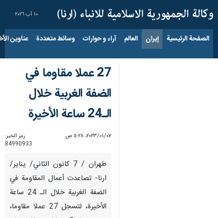
١٠ آب ٢٠٢٦
الصفحة الرئيسية
إيران
العالم
آراء و حوارات
وسائط متعددة
عناوين الأخب
27 عملا مقاوما في
الضفة الغربية خلال
الـ24 ساعة الأخيرة
٠٧‏/٠١‏/٢٠٢٣، ٥:٢٨ ص
رمز الخبر:
84990933
طهران / 7 كانون الثاني/ يناير/
ارنا- تصاعدت أعمال المقاومة في
الضفة الغربية خلال الـ 24 ساعة
الأخيرة، لتسجل 27 عملا مقاوما،