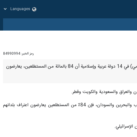
رمز الخبر:
84990994
طهران / 7 كانون الثاني/ يناير/ارنا- أظهرت نتائج استطلاع أجراه المركز العربي للأبحاث ودراسة السياسات (غير حكومي) في 14 دولة عربية وإسلامية أن 84 بالمائة من المستطلعين، يعارضون
ن والعراق والسعودية والكويت وقطر.
وبالنسبة للكيان الصهیوني التي قامت بتطبيع العلاقات مع عدد من الدول التي شملها الاستطلاع، مثل الإمارات والمغرب والبحرين والسودان، فإن 84٪ من المستطلعين يعارضون اعتراف بلدانهم