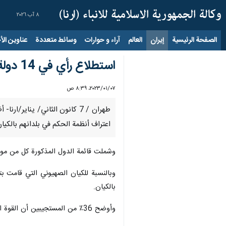
٨ آب ٢٠٢٦
الصفحة الرئيسية
إيران
العالم
آراء و حوارات
وسائط متعددة
عناوين الأخب
استطلاع رأي في 14 دولة عربية يوجه "صفعة مدوية" لأنظمة التطبيع
٠٧‏/٠١‏/٢٠٢٣، ٨:٣٩ ص
اعتراف أنظمة الحكم في بلدانهم بالكيا
وشملت قائمة الدول المذكورة كل من موري
بالكيان.
وأوضح 36٪ من المستجيبين أن القوة المحتلة الاستعمارية في فلسطين هي السبب الرئيس لمعارضتهم الاعتراف بالكيان الإسرائيلي.