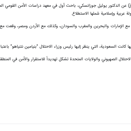
ونقل موقع "أخبار اليهود" (jewishnews) عن الدكتور يوئيل جوزانسكي، باحث أول في معهد دراس
 مع الإمارات والبحرين والمغرب والسودان، وكذلك مع الأردن ومصر، وقعت مع
كانت السعودية، التي ينظر إليها رئيس وزراء الاحتلال "بنيامين نتنياهو" باعتباره