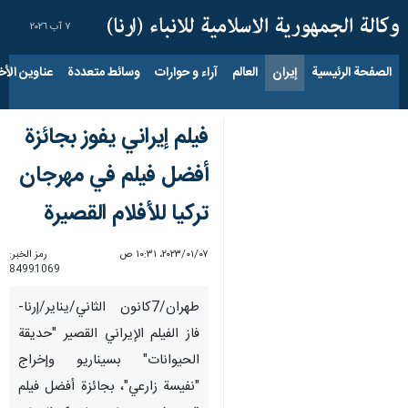
٧ آب ٢٠٢٦
الصفحة الرئيسية
إيران
العالم
آراء و حوارات
وسائط متعددة
عناوين الأخب
فيلم إيراني يفوز بجائزة
أفضل فيلم في مهرجان
تركيا للأفلام القصيرة
٠٧‏/٠١‏/٢٠٢٣، ١٠:٣١ ص
رمز الخبر:
84991069
طهران/7كانون الثاني/يناير/إرنا-
فاز الفيلم الإيراني القصير "حديقة
الحيوانات" بسيناريو وإخراج
"نفيسة زارعي"، بجائزة أفضل فيلم