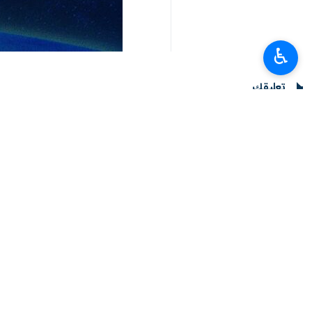
♿︎
طهران/ 7 كانون الثاني / يناير / ارنا- أعلنت وزارة الصحة والعلاج والتعليم الطبي الإيرانية، عن 107 إصابة وحالتي وفاة جديدة بفيروس كورونا، خلال الساعات الـ 24 الماضية داخل البلاد.
وعبر بيانها الصادر اليوم السبت، حول 
اليوم، 7 ملايين و561 الفا 808 شخصا، ومجموع الوفيات 144 الفا و706 حالة.
كما نوّه البيان، بارتفاع مجموع المتعافين من هذا المرض في اير
الان.
وفي سياق متصل اعلنت اللجنة المركزية 
المزيد من الاجراءات الوقائية، بما في ذ