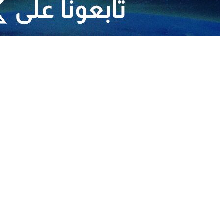
آخر الإحصائيات الرسمية المتعلقة بفيروس كورونا في ايران، اوضحت وزارة الص
ان، الى 7 ملايين و336 الفا و407 شخصا؛ لحد اليوم.
وحول الت
لمكافحة كورونا في ايران، انه بعد الكشف عن عدد من حالات الاصابة بالسلال
لك اخذ الجرعات التذكيرية للقاحات المضادة، بهدف احتواء الموجة الجديدة المرت