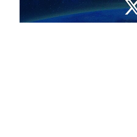
حة ان اجمالي عدد الذين تعرضوا للاصابة بهذا المرض داخل البلاد بلغ لحد
طعيم العام ضد فيروس كورونا، فقد اعلنت الصحة الايرانية توزيع ما مجموعه 155 مليونا و190 الفا و91 جرعة من اللقاحات المضادة (الاولى والثانية والتذكيرية) على صعيد البلاد، لحد
ات الجديدة لفيروس كورونا المستجد داخل البلاد، ينبغي للمواطنين اتخاذ
قبة لجائحة كورونا في ايران.