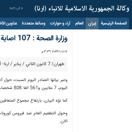
٧ آب ٢٠٢٦
الصفحة الرئيسية
إيران
العالم
آراء و حوارات
وسائط متعددة
عناوين الأخب
وزارة الصحة : 107 اصابة وحالتا وفاة جديدة بكورونا في إيران
٠٧‏/٠١‏/٢٠٢٣، ٣:٣٩ م