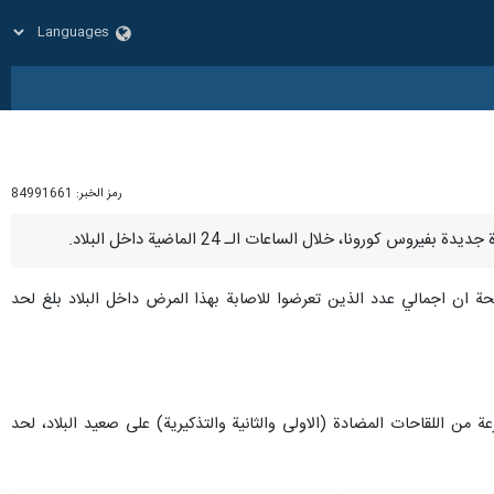
رمز الخبر:
84991661