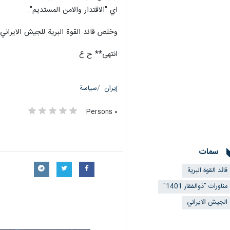
اي "الاقتدار والامن المستديم".
وخلص قائد القوة البرية للجيش الايراني، الى ان مناورات ذوالفقار 1401 حققت جميع اهدافها باستخدام
انتهى** ح ع
إيران
سياسة
٠ Persons
سمات
قائد القوة البرية
مناورات "ذوالفقار 1401"
الجيش الايراني