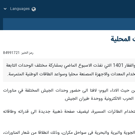
رمز الخبر:
84991721
طهران / 7 كانون الثاني/ يناير / ارنا- اعلن قائد القوة البرية للجيش الايراني "العميد كيومرث حيدري"، ان مناورات ذوالفقار 1401 التي نفذت الاسبوع الماضي بمشاركة مختلف الوحدات التابعة
م المعدات والاجهزة المصنعة محليا وسواعد الطاقات الوطنية المتمرسة.
ن حيث الاداء اليوم؛ لافتا الى حضور وحدات الجيش المختلفة في مناورات
ستخدام الطائرات المسيرة، ليضيف صفحة ذهبية جديدة الى قدراته وطاقاته
جوية والبرية والبحرية في سواحل مكران، وذلك انطلاقا من شعار المناورات،