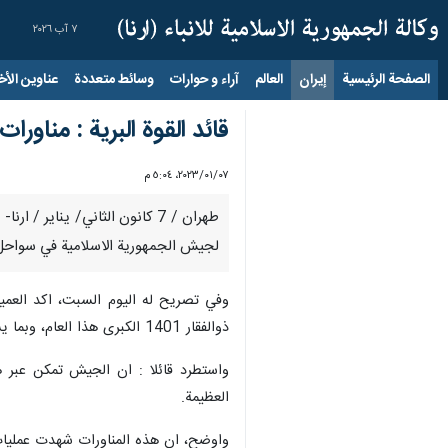
٧ آب ٢٠٢٦
الصفحة الرئيسية
إيران
العالم
آراء و حوارات
وسائط متعددة
عناوين الأخب
قائد القوة البرية : مناورات ذوالفقار 1401حققت اهدافها باست
٠٧‏/٠١‏/٢٠٢٣، ٥:٠٤ م
لجيش الجمهورية الاسلامية في سواحل 
وفي تصريح له اليوم السبت، اكد العمي
ذوالفقار 1401 الكبرى هذا العام، وبما يشمل وحدة المدرعات والمدفعية والمشاة الميكانيكية والطائرات المسيرة ووحدة الحرب الالكترونية ووحدة طيران الجيش.
واستطرد قائلا : ان الجيش تمكن عبر ه
العظيمة.
واوضح، ان هذه المناورات شهدت عمليات ت