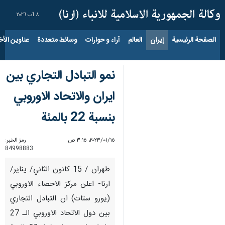
٨ آب ٢٠٢٦
الصفحة الرئيسية
إيران
العالم
آراء و حوارات
وسائط متعددة
عناوين الأخب
نمو التبادل التجاري بين
ايران والاتحاد الاوروبي
بنسبة 22 بالمئة
١٥‏/٠١‏/٢٠٢٣، ٣:١٥ ص
رمز الخبر:
84998883
طهران / 15 كانون الثاني/ يناير/
ارنا- اعلن مركز الاحصاء الاوروبي
(يورو ستات) ان التبادل التجاري
بين دول الاتحاد الاوروبي الـ 27