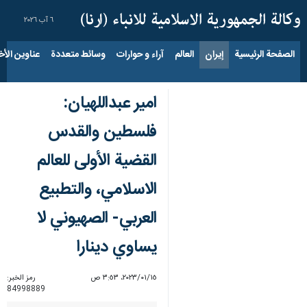
٦ آب ٢٠٢٦
الصفحة الرئيسية
إيران
العالم
آراء و حوارات
وسائط متعددة
عناوين الأخب
امير عبداللهيان:
فلسطين والقدس
القضية الأولى للعالم
الاسلامي، والتطبيع
العربي- الصهيوني لا
يساوي دينارا
١٥‏/٠١‏/٢٠٢٣، ٣:٥٣ ص
رمز الخبر:
84998889