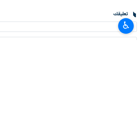
طهران/ 15 كانون الثاني/ يناير/ ارنا- أحرز اللاعب الإيراني "محسن بهشتي" الميدالية الذهبية في كأس العالم لتسلق الجليد في كوريا الجنوبية بتسجيله أفضل رقم قياسي.
♿︎
وتمكن بهشتي في الدور نصف النهائي من الوصول إلى خط النهاية في 53. 11 ثانية وسجل أفضل رقم قي
وتأهل الايراني محمد رضا صفدريان إلى نهائي مادة "Lead climbing" بكأس العالم لتسلق ا
وفي فئة السيدات، إحتلت الايرانية شبنم
لاعبين من إيران.
انتهى**3269
إيران
رياضة
٠ Persons