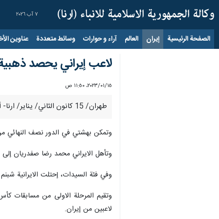
٧ آب ٢٠٢٦
الصفحة الرئيسية
إيران
العالم
آراء و حوارات
وسائط متعددة
عناوين الأخب
لاعب إيراني يحصد ذهبية 
١٥‏/٠١‏/٢٠٢٣، ١١:٥٠ ص