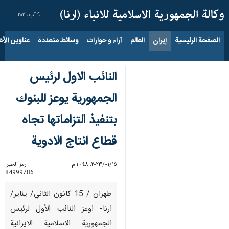
٩ آب ٢٠٢٦
الصفحة الرئيسية
إيران
العالم
آراء و حوارات
وسائط متعددة
عناوين الأخب
النائب الاول لرئيس
الجمهورية يوعز للبنوك
بتنفيذ التزاماتها تجاه
قطاع انتاج الادوية
١٥‏/٠١‏/٢٠٢٣، ١٠:٤٨ م
رمز الخبر:
84999786
طهران / 15 كانون الثاني/ يناير/
ارنا- اوعز النائب الأول لرئيس
الجمهورية الاسلامية الايرانية