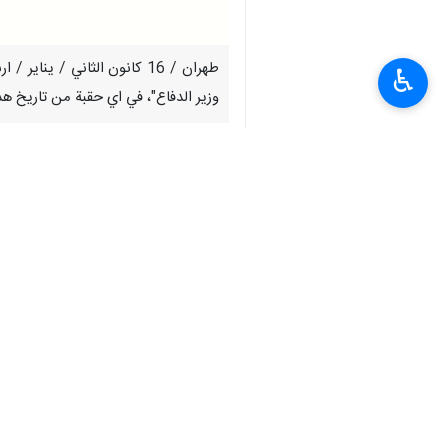
طهران / 16 كانون الثاني / 
♿︎
وزير الدفاع"، في اي حقبة من تاريخ هذه
واعربت وزارة الدفاع، في بيان لها اليوم
واضاف البيان، ان "وزارة الدفاع واسناد 
جل طاقاتهم خلال الفترات المختلفة، به
النفس الامارة بالسوء، وتورط في عمليات ا
يذكر ان المركز الإعلامي للقضاء الايراني، اعلن في 14 كانون الثاني /يناير 2023، عن تنفيذ حكم الإعدام في "علي رضا أكبري" المدان 
وتم تنفيذ حكم الاعدام بحق علي رضا أكبر
ألف جنيه إسترليني".