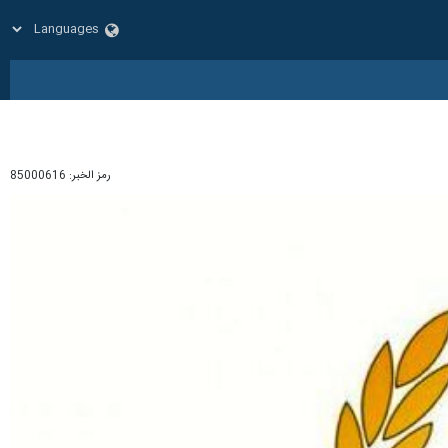
رمز الخبر:
85000616