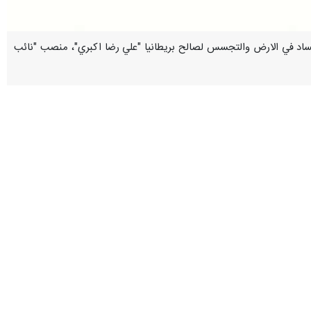
 بتهم الافساد في الارض والتجسس لصالح بريطانيا "علي رضا اكبري"، منصب "نائب
 حق الامن الوطني.
انية، كانت ولاتزال عرضة للمكائد والمؤامرات، وبذلك فقد سخر المسؤولون فيها
معهد الدراسات الدفاعية، حيث احيل الى التقاعد"؛ مردفا بان الاخير، "تخلى عن سجله هذا، لانه كان قد وقع ضحية
يئا".
ضاء العليا في البلاد، والتي ايدت ادانته بجرائم "الافساد في الأرض واتخاذ
إجراءات واسعة النطاق ضد الأمن الوطني والخارجي للجمهورية الاسلامية من خلال التجسس لصالح المخابرات التابعة للحكومة البريطانية، مقابل تلقيه راتبا و قدره مليون و 805 ألف يورو، و 265