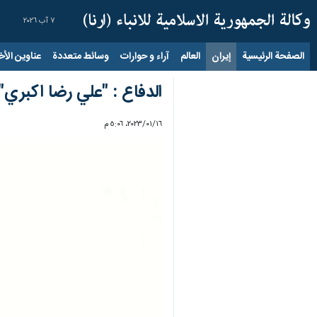
٧ آب ٢٠٢٦
الصفحة الرئيسية
إيران
العالم
آراء و حوارات
وسائط متعددة
عناوين الأخب
الدفاع : "علي رضا اكبري"
١٦‏/٠١‏/٢٠٢٣، ٥:٠٦ م