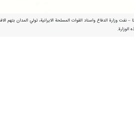
يناير / ارنا – نفت وزارة الدفاع واسناد القوات المسلحة الايرانية، تولي المدان
 الوزارة.
 الاثنين، عن تقديرها لمواقف السلطة القضائية الحازمة في التصدي للخائنين في
القوات المسلحة باعتبارها واحدة من ركائز القوة في الجمهورية الاسلامية الاير
دف افشال محاولات التحريف والتجسس من جانب اعداء الشعب الايراني".
ولفت البيان، الى ان "علي رضا اكبري"، كان قد شغل في عام 2002 رئيسا ل
لخيانة بحق البلاد والشعب الايراني الابي، وسار نحو الانحدار والشقاء شيئا فش
بتهمة التجسس لصالح بريطانيا.
ي، الذي كان يحمل الجنسيتين الإيرانية والبريطانية، بعد صدور قرار محكمة الق