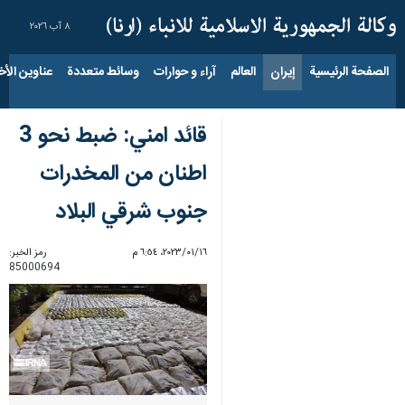
٨ آب ٢٠٢٦
الصفحة الرئيسية
إيران
العالم
آراء و حوارات
وسائط متعددة
عناوين الأخب
قائد امني: ضبط نحو 3
اطنان من المخدرات
جنوب شرقي البلاد
١٦‏/٠١‏/٢٠٢٣، ٦:٥٤ م
رمز الخبر:
85000694