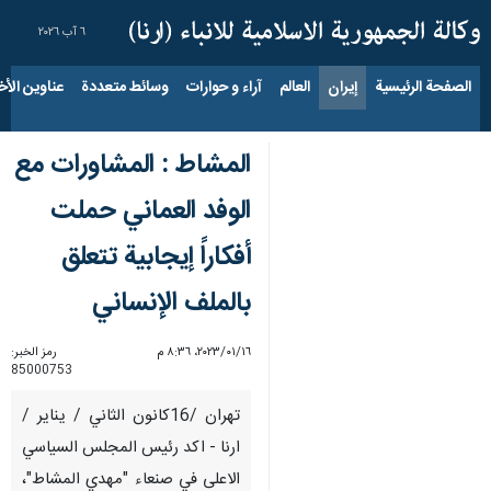
٦ آب ٢٠٢٦
الصفحة الرئيسية
إيران
العالم
آراء و حوارات
وسائط متعددة
عناوين الأخب
المشاط : المشاورات مع
الوفد العماني حملت
أفكاراً إيجابية تتعلق
بالملف الإنساني
١٦‏/٠١‏/٢٠٢٣، ٨:٣٦ م
رمز الخبر:
85000753
تهران /16كانون الثاني / يناير /
ارنا - اكد رئيس المجلس السياسي
الاعلى في صنعاء "مهدي المشاط"،