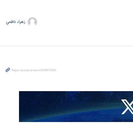
زهراء ناظمي