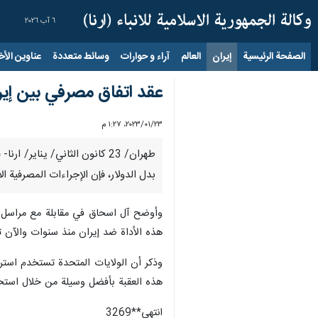
٦ آب ٢٠٢٦
الصفحة الرئيسية
إيران
العالم
آراء و حوارات
وسائط متعددة
عناوين الأخب
عقد اتفاق مصرفي بين إيرا
٢٣‏/٠١‏/٢٠٢٣، ١:٢٧ م
طهران/ 23 كانون الثاني/ يناي
بدل الدولار، فإن الإجراءات المصرفية ا
وأوضح آل اسحاق في مقابلة مع مراسل ار
هذه الأداة ضد إيران منذ سنوات والآن 
وذكر أن الولايات المتحدة تستخدم استرات
هذه العقبة بأفضل وسيلة من خلال استخدا
انتهى**3269