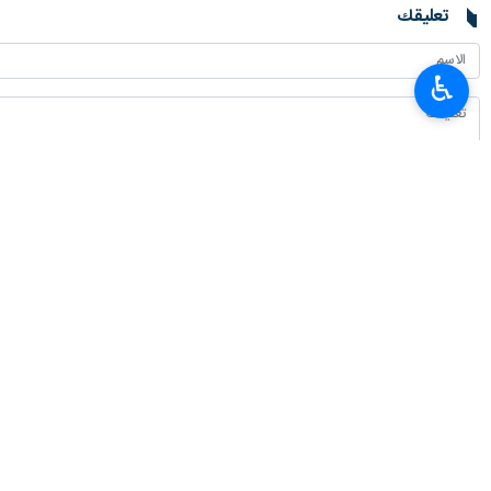
تعليقك
♿︎
أحدث الأخبار
القبض على 21 من عملاء الكيان الصهيوني بمحافظة كرمان
٢٠٢٦-٠٨-٠٦ ١٥:١٥
وزير الرياضة: ايران وجمهورية اذربيجان توقعان وثيقة للتعاون الرياضي
٢٠٢٦-٠٨-٠٦ ١٤:٢٢