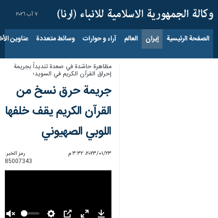
٧ آب ٢٠٢٦
الصفحة الرئيسية
إيران
العالم
آراء و حوارات
وسائط متعددة
عناوين الأخب
مظاهرة حاشدة في صعدة تنديداً بجريمة
إحراق القرآن الكريم في السويد؛
جريمة حرق نسخ من
القرآن الكريم يقف خلفها
اللوبي الصهيوني
٢٣‏/٠١‏/٢٠٢٣، ٣:٣٢ م
رمز الخبر:
85007343