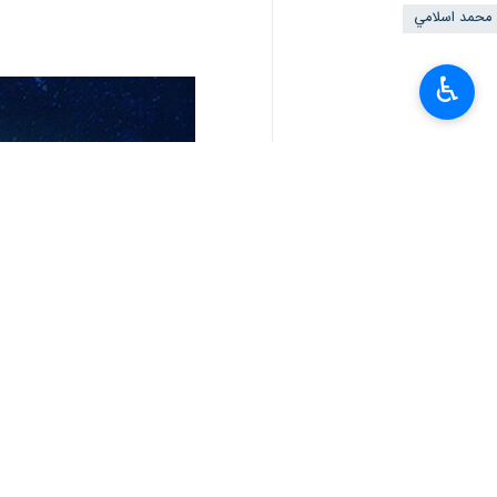
محمد اسلامي
♿︎
تعليقك