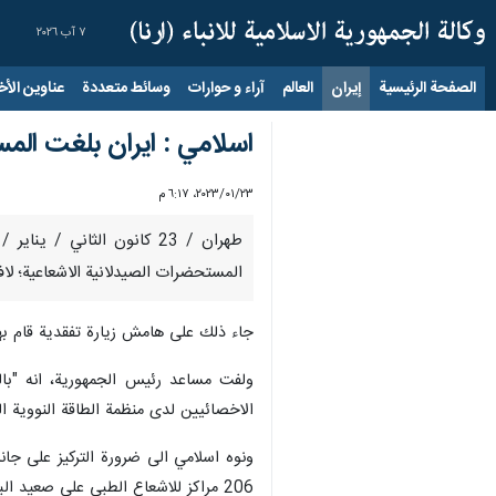
٧ آب ٢٠٢٦
الصفحة الرئيسية
إيران
العالم
آراء و حوارات
وسائط متعددة
عناوين الأخب
اسلامي : ايران بلغت المس
٢٣‏/٠١‏/٢٠٢٣، ٦:١٧ م
طهران / 23 كانون الثاني 
المستحضرات الصيدلانية الاشعاعية؛ لاف
جاء ذلك على هامش زيارة تفقدية قام بها 
ولفت مساعد رئيس الجمهورية، انه "بال
الاخصائيين لدى منظمة الطاقة النووية ا
ونوه اسلامي الى ضرورة التركيز على جا
206 مراكز للاشعاع الطبي على صعيد البلاد.