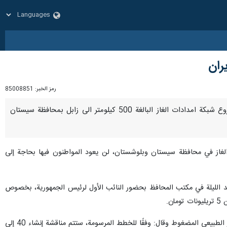
رمز الخبر:
85008851
زاهدان / 25 كانون الثاني/ يناير/ارنا- اعلن وزير النفط الايراني جواد اوجي انه تم تنفيذ 470 كيلومترا من مشروع شبكة امدادات الغاز البالغة 500 كيلومتر الى زابل بمحافظة سيستان
الغاز في محافظة سيستان وبلوشستان، لن يعود المواطنون فيها بحاجة إلى
قد الليلة في مكتب المحافظ بحضور النائب الأول لرئيس الجمهورية، بخصوص
وأكد وزير النفط أن إحدى المشاكل الرئيسية في سيستان وبلوشستان هي نقص المنتجات النفطية ومحطات عرض الغاز الطبيعي المضغوط وقال: وفقًا للخطط المرسومة، ستتم مناقشة إنشاء 40 إلى