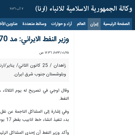
٧ آب ٢٠٢٦
الصفحة الرئيسية
إيران
العالم
آراء و حوارات
وسائط متعددة
عناوين الأخب
وزير النفط الايراني: مد 470 كم من شبكة الغاز في مدينة زابل جنوب شرق ايران
٢٥‏/٠١‏/٢٠٢٣، ١٢:٣٦ ص
وبلوشستان جنوب شرق ايران.
وقال اوجي في تصريح له يوم الثلاثاء 
النفط.
وفي إشارة إلى المشاكل الناجمة عن نقل
بدء تنفيذ انشاء خط انابيب بقطر 17 بوصة لنقل المنتجات النفطية من جنوب محافظة كرمان الى زاهدان بتكلفة تزيد عن 5 تريليونات تومان.