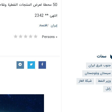
50 محطة لعرض المنتجات النفطية ونقاط إمداد الغاز المسال CNG في هذه المحافظة.
انتهى ** 2342
إيران
اقتصاد
٠ Persons
سمات
جنوب شرق ايران
سيستان وبلوجستان
وزير النفط
شبكة الغاز
زابل