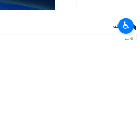
♿︎
تعليقك
أحدث الأخبار
سفير طهران لدى برلين: معارضة إيران للأسلحة النووية عقيدة دينية وليست تكتيكًا
٢٠٢٦-٠٨-٠٧ ٠٤:٠٠