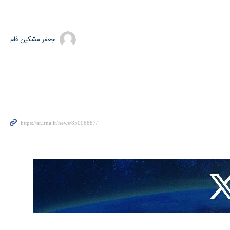
جعفر مشکین فام