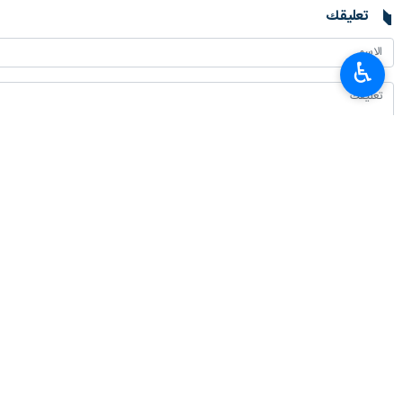
تعليقك
♿︎
أحدث الأخبار
ولايتي: على القوات الأجنبية مغادرة المنطقة
٢٠٢٦-٠٨-٠٨ ١٣:٤٣
رئیس الجمهوریة يوجه رسالة بمناسبة ذكرى يوم القصف الذري الأمريكي على هي
٢٠٢٦-٠٨-٠٨ ١٣:٢٨