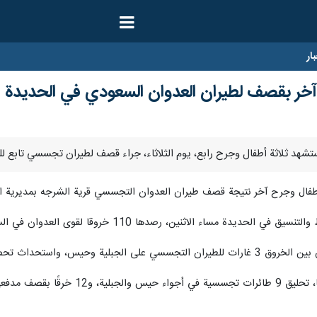
ار
 أطفال وجرح آخر نتيجة قصف طيران العدوان التجسسي قرية الشرجه بمديرية ا
نين، رصدها 110 خروقا لقوى العدوان في الساحل الغربي خلال الـ24 ساعة الماضية.
 تحصينات قتالية في الجبلية وحيس.
لأعيرة النارية المختلفة.