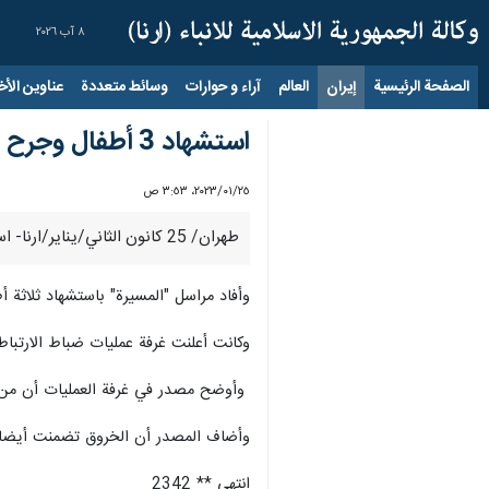
٨ آب ٢٠٢٦
الصفحة الرئيسية
إيران
العالم
آراء و حوارات
وسائط متعددة
عناوين الأخب
استشهاد 3 أطفال وجرح آخر بقصف لطيران العدوان السعودي في الحديدة
٢٥‏/٠١‏/٢٠٢٣، ٣:٥٣ ص
طهران/ 25 كانون الثاني/يناير/ارنا- استشهد ثلاثة أطفال وجرح رابع، يوم الثلاثاء، جراء قصف لطيران تجسسي تابع للعدوان السعودي الأمريكي في محافظة الحديدة غرب اليمن.
وأفاد مراسل "المسيرة" باستشهاد ثلاثة
وكانت أعلنت غرفة عمليات ضباط الارتباط والتنسيق في الحديدة مساء الاث
وأوضح مصدر في غرفة العمليات أن من بين الخروق 3 غارات للطيران التجسسي على الجبلية وحيس، واستحداث
وأضاف المصدر أن الخروق تضمنت أيضا، تحليق 9 طائرات تجسسية في أجواء حيس والجبلية، و12 خرقًا بقصف مدفعي، و83 خرقًا با
انتهى ** 2342