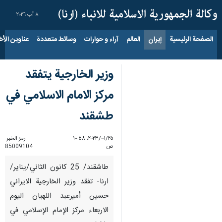
٨ آب ٢٠٢٦
الصفحة الرئيسية
إيران
العالم
آراء و حوارات
وسائط متعددة
عناوين الأخب
وزير الخارجية يتفقد
مركز الامام الاسلامي في
طشقند
٢٥‏/٠١‏/٢٠٢٣، ١٠:٥٨
رمز الخبر:
ص
85009104
طاشقند/ 25 كانون الثاني/يناير/
ارنا- تفقد وزير الخارجية الايراني
حسين أميرعبد اللهيان اليوم
الاربعاء مركز الإمام الإسلامي في