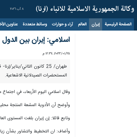
٨ آب ٢٠٢٦
الصفحة الرئيسية
إيران
العالم
آراء و حوارات
وسائط متعددة
عناوين الأخب
اسلامي: إيران بين الدول 
٢٥‏/٠١‏/٢٠٢٣، ١٢:٣٤ م
طهران/ 25 كانون الثاني/ين
المستحضرات الصيدلانية الاشعاعية.
وقال اسلامي اليوم الأربعاء، في اجتماع م
وأوضح أن الأدوية المشعة المنتجة محليا
وتابع قائلا: إن إيران بلغت المستوى ال
وأضاف: ان التخطيط والتشاور بشأن زيارة ا