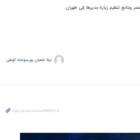
مر ونتابع تنظيم زيارة مديرها إلى طهران.
لیلا شعبان پورسوخته کوهی