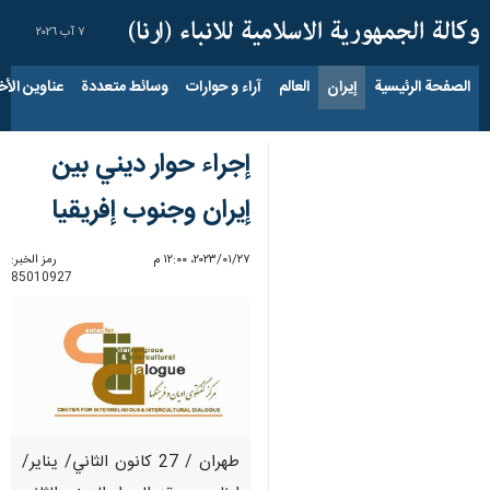
٧ آب ٢٠٢٦
الصفحة الرئيسية
إيران
العالم
آراء و حوارات
وسائط متعددة
عناوين الأخب
إجراء حوار ديني بين
إيران وجنوب إفريقيا
٢٧‏/٠١‏/٢٠٢٣، ١٢:٠٠ م
رمز الخبر:
85010927
طهران / 27 كانون الثاني/ يناير/