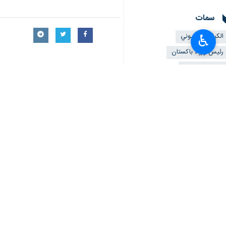
سمات
الکیان الصهیوني
♿︎
رئيس وزراء باكستان
الهجوم على غزة
تعليقك