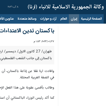
٨ آب ٢٠٢٦
الصفحة الرئيسية
إيران
العالم
آراء و حوارات
وسائط متعددة
عناوين الأخب
باكستان تدين الاعتداءات
٢٧‏/٠١‏/٢٠٢٣، ١:٥٣ م
طهران/ 27 كانون الاول/ ديس
باكستان إلى جانب الشعب الفلسطيني.
وافادت ارنا نقلا عن إذاعة باكستان، أن
في الضفة الغربية المحتلة.
وطالب بأقسى عقوبة على هذا الفعل الإج
كما أكد رئيس الوزراء الباكستاني أن اس