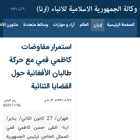
٩ آب ٢٠٢٦
الصفحة الرئيسية
إيران
العالم
آراء و حوارات
وسائط متعددة
عناوين الأخب
استمرار مفاوضات
كاظمي قمي مع حركة
طالبان الأفغانية حول
القضايا الثنائية
٢٧‏/٠١‏/٢٠٢٣، ٥:١٣ م
رمز الخبر:
85011196
طهران/ 27 كانون الثاني/ يناير/
ارنا- التقى حسن كاظمي قمي
الممثل الخاص لرئيس الجمهورية