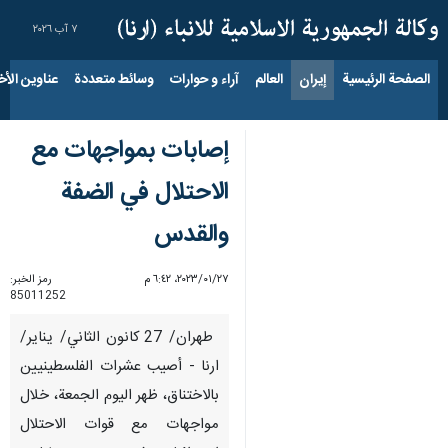
٧ آب ٢٠٢٦
الصفحة الرئيسية
إيران
العالم
آراء و حوارات
وسائط متعددة
عناوين الأخب
إصابات بمواجهات مع
الاحتلال في الضفة
والقدس
٢٧‏/٠١‏/٢٠٢٣، ٦:٤٢ م
رمز الخبر:
85011252
طهران/ 27 كانون الثاني/ يناير/
ارنا - أصيب عشرات الفلسطينيين
بالاختناق، ظهر اليوم الجمعة، خلال
مواجهات مع قوات الاحتلال