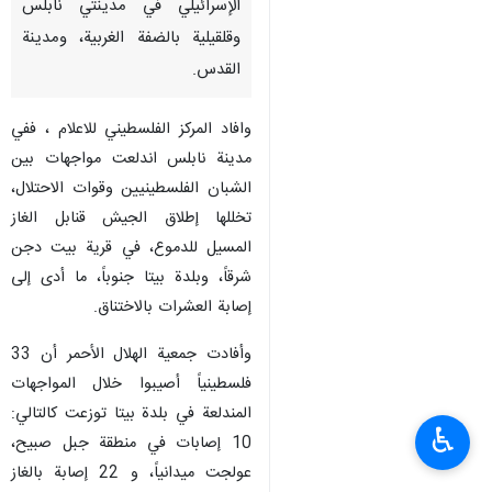
الإسرائيلي في مدينتي نابلس
وقلقيلية بالضفة الغربية، ومدينة
القدس.
وافاد المركز الفلسطيني للاعلام ، ففي
مدينة نابلس اندلعت مواجهات بين
الشبان الفلسطينيين وقوات الاحتلال،
تخللها إطلاق الجيش قنابل الغاز
المسيل للدموع، في قرية بيت دجن
شرقاً، وبلدة بيتا جنوباً، ما أدى إلى
إصابة العشرات بالاختناق.
وأفادت جمعية الهلال الأحمر أن 33
فلسطينياً أصيبوا خلال المواجهات
المندلعة في بلدة بيتا توزعت كالتالي:
♿︎
10 إصابات في منطقة جبل صبيح،
عولجت ميدانياً، و 22 إصابة بالغاز