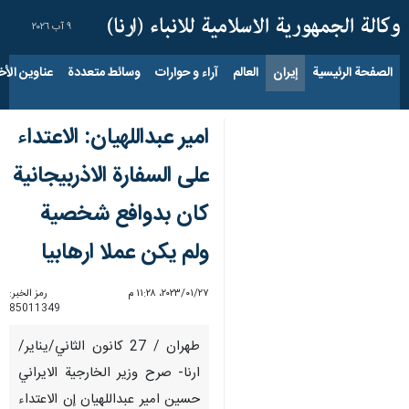
٩ آب ٢٠٢٦
الصفحة الرئيسية
إيران
العالم
آراء و حوارات
وسائط متعددة
عناوين الأخب
امير عبداللهيان: الاعتداء
على السفارة الاذربيجانية
كان بدوافع شخصية
ولم يكن عملا ارهابيا
٢٧‏/٠١‏/٢٠٢٣، ١١:٢٨ م
رمز الخبر:
85011349
طهران / 27 كانون الثاني/يناير/
ارنا- صرح وزير الخارجية الايراني
حسين امير عبداللهيان إن الاعتداء