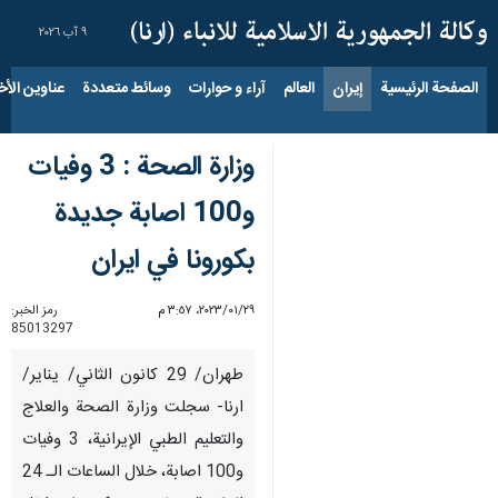
٩ آب ٢٠٢٦
الصفحة الرئيسية
إيران
العالم
آراء و حوارات
وسائط متعددة
عناوين الأخب
وزارة الصحة : 3 وفيات
و100 اصابة جديدة
بكورونا في ايران
٢٩‏/٠١‏/٢٠٢٣، ٣:٥٧ م
رمز الخبر:
85013297
طهران/ 29 كانون الثاني/ يناير/
ارنا- سجلت وزارة الصحة والعلاج
والتعليم الطبي الإيرانية، 3 وفيات
و100 اصابة، خلال الساعات الـ 24