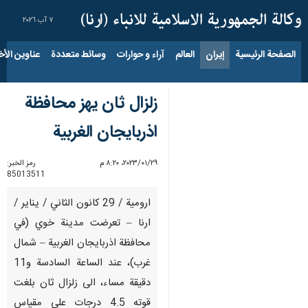
٧ آب ٢٠٢٦
الصفحة الرئيسية
إيران
العالم
آراء و حوارات
وسائط متعددة
عناوين الأخب
زلزال ثان يهز محافظة
اذربايجان الغربية
٢٩‏/٠١‏/٢٠٢٣، ٨:٢٠ م
رمز الخبر:
85013511
ارومية / 29 كانون الثاني / يناير /
ارنا – تعرضت مدينة خوي (في
محافظة اذربايجان الغربية – شمال
غرب)، عند الساعة السادسة و11
دقيقة مساء، الى زلزال ثان بلغت
قوته 4.5 درجات على مقياس