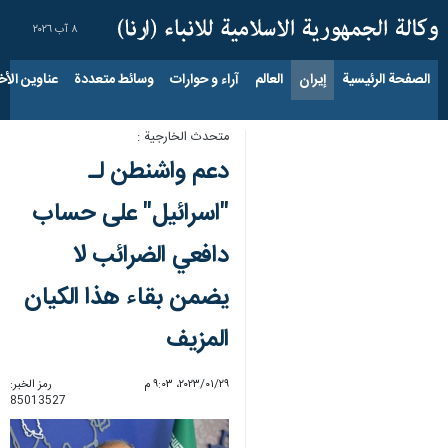
٨ آب ٢٠٢٦
الصفحة الرئيسية
إيران
العالم
آراء و حوارات
وسائط متعددة
عناوين الأخب
متحدث الخارجية :
دعم واشنطن لـ
"اسرائيل" على حساب
دافعي الضرائب لا
يضمن بقاء هذا الكيان
المزيف
٢٩‏/٠١‏/٢٠٢٣، ٩:٠٣ م
رمز الخبر:
85013527