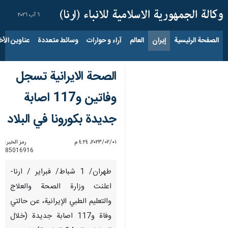
٦ آب ٢٠٢٦
الصفحة الرئيسية
إيران
العالم
آراء و حوارات
وسائط متعددة
عناوين الأخب
الصحة الايرانية تسجل
وفاتين و117 اصابة
جديدة بكورونا في البلاد
٠١‏/٠٢‏/٢٠٢٣، ٤:٢٤ م
رمز الخبر:
85016916
طهران/ 1 شباط/ فبراير / ارنا-
اعلنت وزارة الصحة والعلاج
والتعليم الطبي الإيرانية، عن حالتي
وفاة و117 اصابة جديدة (خلال