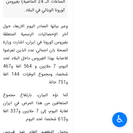
الساعات الـ 24 الماضية) بفيروس
كورونا الوبائي في البلاد.
وعبر بيانها الصادر اليوم الاربعاء حول
آخر الإحصائيات الرسمية المتعلقة
بفيروس كورونا في ايران، اشارت وزارة
الصحة بان اجمالي عدد الذين تعرضوا
للاصابة بهذا الفيروس داخل البلاد لحد
اليوم، 7 ملايين و 564 الفا و467
شخصا، ومجموع الوفيات 144 الفا
و751 حالة.
كما نوّه البيان، بارتفاع مجموع
المتعافين من هذا المرض في ايران
لغاية اليوم، إلى 7 ملايين و337 الفا
♿︎
و613 شخصا؛ لحد اليوم.
وحول التطعيم العام ضد فيروس