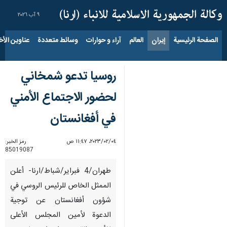
٩ آب ٢٠٢٦
الصفحة الرئيسية
إيران
العالم
آراء و حوارات
وسائط متعددة
عناوين الأخب
روسيا تدعو شمخاني
لحضور الاجتماع الأمني ​​
في أفغانستان
٠٤‏/٠٢‏/٢٠٢٣، ١١:٤٧ ص
رمز الخبر:
85019087
طهران/4 فبرایر/شباط/ارنا- أعلن
الممثل الخاص للرئيس الروسي في
شؤون أفغانستان عن توجية
الدعوة لأمين المجلس الأعلى