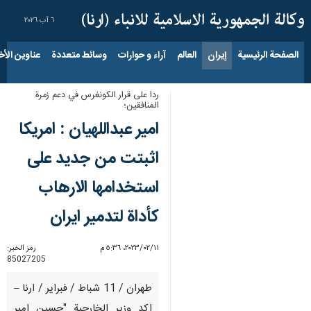
٦ آب ٢٠٢٦
الصفحة الرئيسية
إيران
العالم
آراء و حوارات
وسائط متعددة
عناوين الأخب
ردا على قرار الكونغرس في دعم زمرة
المنافقين؛
امير عبداللهيان : امريكا
اثبتت من جديد على
استخدامها الارهاب
كأداة لتدمير ايران
١١‏/٠٢‏/٢٠٢٣، ٥:٣٦ م
رمز الخبر:
85027205
طهران / 11 شباط / فبراير / ارنا –
اكد وزير الخارجية "حسين امير