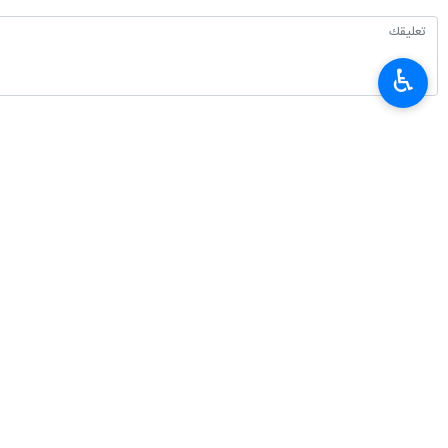
♿︎
أحدث الأخبار
الحرس الثوري: اعتراف وسائل الإعلام الأجنبية بهزيمة ترامب هو ثمرة نضال الإعل
٢٠٢٦-٠٨-٠٨ ٠٦:٥٧
المنتخب الإيراني يحرز 4 ميداليات متنوعة في الأولمبياد العالمي للذكاء الاصطناعي
٢٠٢٦-٠٨-٠٨ ٠٣:٤٦
محافظ البنك المركزي الايراني: تصريحات وزير الخزانة الأمريكي بشأن الاقتصاد ال
٢٠٢٦-٠٨-٠٧ ٢٣:٣٢