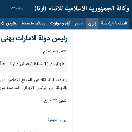
٨ آب ٢٠٢٦
الصفحة الرئيسية
إيران
العالم
آراء و حوارات
وسائط متعددة
عناوين الأخب
رئيس دولة الامارات يهنئ ب
١١‏/٠٢‏/٢٠٢٣، ٥:٥٩ م
طهران / 11 شباط / فبراير / ارنا – هنأ رئيس دولة الامارات العربية المتحدة "الشيخ محمد بن زايد ال نهيان"، بمناسبة حلول الذكرى الـ 44 لانتصار الثورة الاسلامية في ايران.
وافادت ارنا، نقلا عن الموقع الاعلامي ل
بالتهنئة الى الرئيس الايراني، لمناسبة مرور 44 عاما على ذكرى انتصار الثورة الاسلامية في اي
انتهى ** ح ع
إيران
دولية