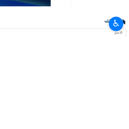
تعليقك
♿︎
أحدث الأخبار
وزير العلوم: وضع خبرات ايران بتصرف العراق لتطوير التعليم العالي
٢٠٢٦-٠٨-٠٦ ١٩:٥٣