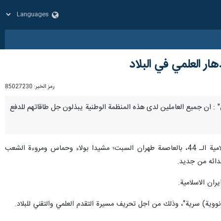
هار العلمي في البلاد
رمز الخبر:
85027230
سلامي" : ان جميع العاملين لدى هذه المنظمة الوطنية يبذلون جل طاقاتهم للدفع
"اسلامي"، قال ذلك في تصريح صحفي على هامش المشاركة في المسيرات المليونية لاحياء ذكرى انتصار الثورة الاسلامية الـ 44، بالعاصمة طهران السبت؛ مشيدا بولاء وحماس ومروءة الشعب
ان الاسلامية.
 (نووية) سرية"، وذلك من اجل تحريف مسيرة التقدم العلمي والتقني للبلاد.