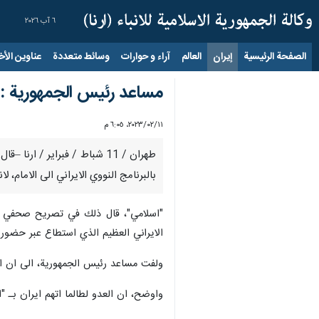
٦ آب ٢٠٢٦
الصفحة الرئيسية
إيران
العالم
آراء و حوارات
وسائط متعددة
عناوين الأخب
مساعد رئيس الجمهورية : الت
١١‏/٠٢‏/٢٠٢٣، ٦:٠٥ م
طهران / 11 شباط / فبراير /
بالبرنامج النووي الايراني الى الامام، ل
الايراني العظيم الذي استطاع عبر حضوره الملحمي في مسيرات " 22 بهمن" (11 
ولفت مساعد رئيس الجمهورية، الى ان الا
واوضح، ان العدو لطالما اتهم ايران بـ "ا