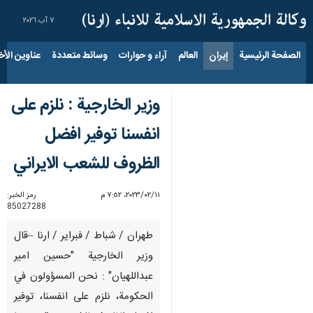
٧ آب ٢٠٢٦
الصفحة الرئيسية
إيران
العالم
آراء و حوارات
وسائط متعددة
عناوين الأخب
وزير الخارجية : نلزم على
انفسنا توفير افضل
الظروف للشعب الايراني
١١‏/٠٢‏/٢٠٢٣، ٧:٥٢ م
رمز الخبر:
85027288
طهران / شباط / فبراير / ارنا –قال
وزير الخارجية "حسين امير
عبداللهيان" : نحن المسؤولون في
الحكومة، نلزم على انفسنا، توفير