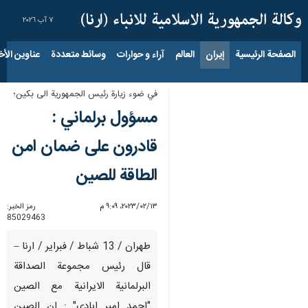
٧ آب ٢٠٢٦
الصفحة الرئيسية
إيران
العالم
آراء و حوارات
وسائط متعددة
عناوين الأخب
في ضوء زيارة رئيس الجمهورية الى بكين؛
مسؤول برلماني :
قادرون على ضمان امن
الطاقة للصين
١٣‏/٠٢‏/٢٠٢٣، ٩:٠٩ م
رمز الخبر:
85029463