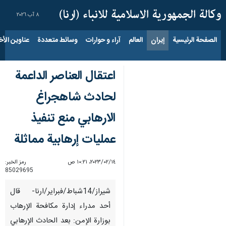
٨ آب ٢٠٢٦
الصفحة الرئيسية
إيران
العالم
آراء و حوارات
وسائط متعددة
عناوين الأخب
اعتقال العناصر الداعمة
لحادث شاهجراغ
الارهابي منع تنفيذ
عمليات إرهابية مماثلة
١٤‏/٠٢‏/٢٠٢٣، ١٠:٢١ ص
رمز الخبر:
85029695
شیراز/14شباط/فبراير/ارنا- قال
أحد مدراء إدارة مكافحة الإرهاب
بوزارة الإمن: بعد الحادث الإرهابي